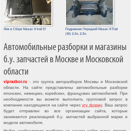
Люк в Сборе Nissan X-trail 31
Подрамник Передний Nissan X-Trail
(30) 2.0л, 2.5л.
Автомобильные разборки и магазины
б.у. запчастей в Москве и Московской
области
viprazbor.ru
- это группа авторазборок Москвы и Московской
области. На сайте представлены автомобильные разборки
японских, немецких, корейских, французких автомобилей. При
необходимости вы можете выполнить групповой запрос в
компании находящиеся на сайте через
эту форму
. Ваш запрос
будет отправлен во все организации сайта, которые
занимаются реализацией б.у. запчастей выбранной марки и
модели автомобиля.
Найти необходимую разборку на нашем сайте очень просто,