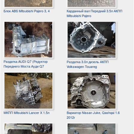
Блок ABS Mitsubishi Pajero 3, 4
Карданный вал Передний 3.5л АКПП
Mitsubishi Pajero
Раздатка AUDI Q7 (Редуктор
Раздатка 3.0л дизель АКПП
Переднего Моста Ауди Q7
Volkswagen Touareg
МКПП Mitsubishi Lancer X 1.5л
Вариатор Nissan Juke, Qashqai 1.6
2012г