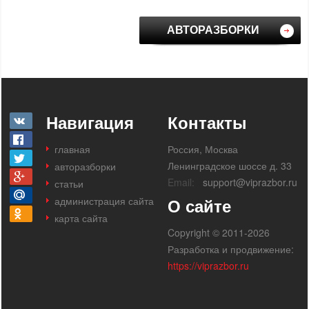
АВТОРАЗБОРКИ
Навигация
Контакты
главная
Россия, Москва
Ленинградское шоссе д. 33
авторазборки
Email:
support@viprazbor.ru
статьи
администрация сайта
О сайте
карта сайта
Copyright © 2011-2026
Разработка и продвижение:
https://viprazbor.ru