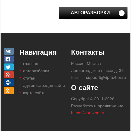
АВТОРАЗБОРКИ
Навигация
Контакты
главная
Россия, Москва
Ленинградское шоссе д. 33
авторазборки
Email:
support@viprazbor.ru
статьи
администрация сайта
О сайте
карта сайта
Copyright © 2011-2026
Разработка и продвижение:
https://viprazbor.ru