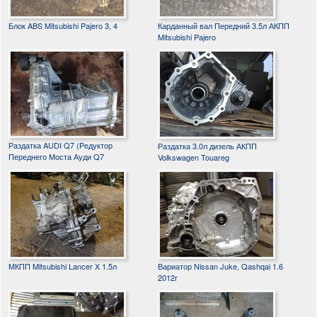
Блок ABS Mitsubishi Pajero 3, 4
Карданный вал Передний 3.5л АКПП
Mitsubishi Pajero
Раздатка AUDI Q7 (Редуктор
Раздатка 3.0л дизель АКПП
Переднего Моста Ауди Q7
Volkswagen Touareg
МКПП Mitsubishi Lancer X 1.5л
Вариатор Nissan Juke, Qashqai 1.6
2012г