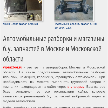
Люк в Сборе Nissan X-trail 31
Подрамник Передний Nissan X-Trail
(30) 2.0л, 2.5л.
Автомобильные разборки и магазины
б.у. запчастей в Москве и Московской
области
viprazbor.ru
- это группа авторазборок Москвы и Московской
области. На сайте представлены автомобильные разборки
японских, немецких, корейских, французких автомобилей. При
необходимости вы можете выполнить групповой запрос в
компании находящиеся на сайте через
эту форму
. Ваш запрос
будет отправлен во все организации сайта, которые
занимаются реализацией б.у. запчастей выбранной марки и
модели автомобиля.
Найти необходимую разборку на нашем сайте очень просто,