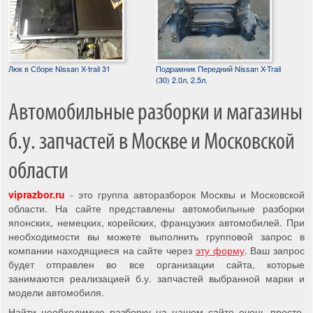
Люк в Сборе Nissan X-trail 31
Подрамник Передний Nissan X-Trail
(30) 2.0л, 2.5л.
Автомобильные разборки и магазины
б.у. запчастей в Москве и Московской
области
viprazbor.ru
- это группа авторазборок Москвы и Московской
области. На сайте представлены автомобильные разборки
японских, немецких, корейских, французких автомобилей. При
необходимости вы можете выполнить групповой запрос в
компании находящиеся на сайте через
эту форму
. Ваш запрос
будет отправлен во все организации сайта, которые
занимаются реализацией б.у. запчастей выбранной марки и
модели автомобиля.
Найти необходимую разборку на нашем сайте очень просто,