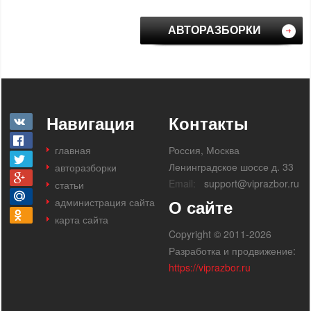
АВТОРАЗБОРКИ
Навигация
Контакты
главная
Россия, Москва
Ленинградское шоссе д. 33
авторазборки
Email:
support@viprazbor.ru
статьи
администрация сайта
О сайте
карта сайта
Copyright © 2011-2026
Разработка и продвижение:
https://viprazbor.ru