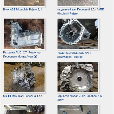
Блок ABS Mitsubishi Pajero 3, 4
Карданный вал Передний 3.5л АКПП
Mitsubishi Pajero
Раздатка AUDI Q7 (Редуктор
Раздатка 3.0л дизель АКПП
Переднего Моста Ауди Q7
Volkswagen Touareg
МКПП Mitsubishi Lancer X 1.5л
Вариатор Nissan Juke, Qashqai 1.6
2012г