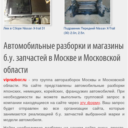
Люк в Сборе Nissan X-trail 31
Подрамник Передний Nissan X-Trail
(30) 2.0л, 2.5л.
Автомобильные разборки и магазины
б.у. запчастей в Москве и Московской
области
viprazbor.ru
- это группа авторазборок Москвы и Московской
области. На сайте представлены автомобильные разборки
японских, немецких, корейских, французких автомобилей. При
необходимости вы можете выполнить групповой запрос в
компании находящиеся на сайте через
эту форму
. Ваш запрос
будет отправлен во все организации сайта, которые
занимаются реализацией б.у. запчастей выбранной марки и
модели автомобиля.
Найти необходимую разборку на нашем сайте очень просто,