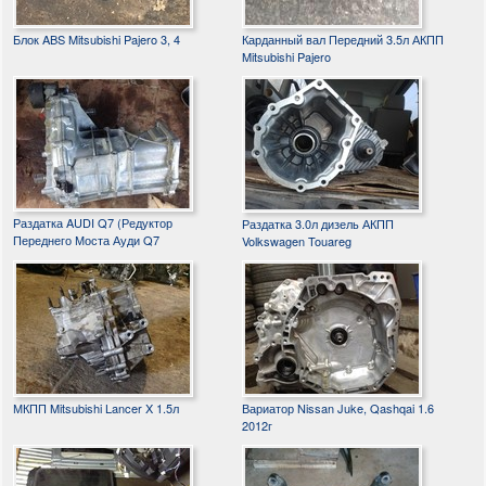
Блок ABS Mitsubishi Pajero 3, 4
Карданный вал Передний 3.5л АКПП
Mitsubishi Pajero
Раздатка AUDI Q7 (Редуктор
Раздатка 3.0л дизель АКПП
Переднего Моста Ауди Q7
Volkswagen Touareg
МКПП Mitsubishi Lancer X 1.5л
Вариатор Nissan Juke, Qashqai 1.6
2012г