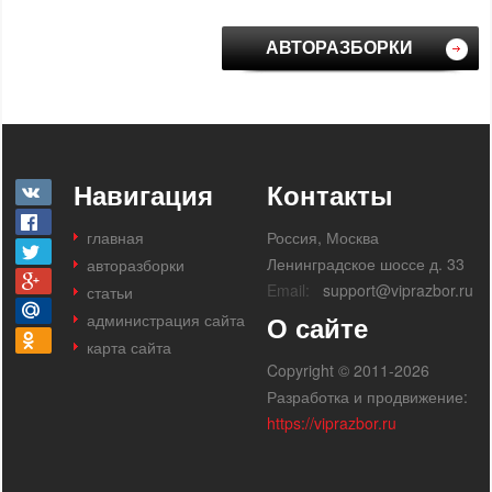
АВТОРАЗБОРКИ
Навигация
Контакты
главная
Россия, Москва
Ленинградское шоссе д. 33
авторазборки
Email:
support@viprazbor.ru
статьи
администрация сайта
О сайте
карта сайта
Copyright © 2011-2026
Разработка и продвижение:
https://viprazbor.ru