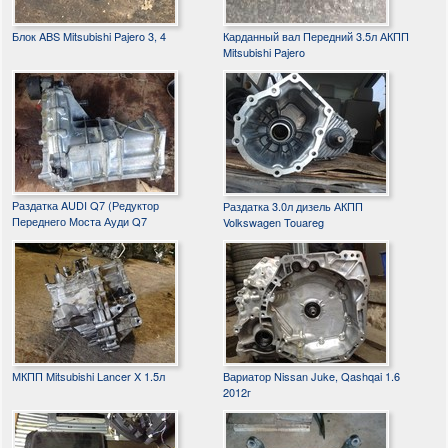
Блок ABS Mitsubishi Pajero 3, 4
Карданный вал Передний 3.5л АКПП
Mitsubishi Pajero
Раздатка AUDI Q7 (Редуктор
Раздатка 3.0л дизель АКПП
Переднего Моста Ауди Q7
Volkswagen Touareg
МКПП Mitsubishi Lancer X 1.5л
Вариатор Nissan Juke, Qashqai 1.6
2012г