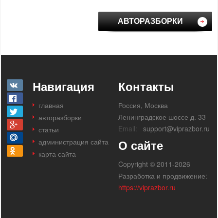
АВТОРАЗБОРКИ
Навигация
Контакты
главная
Россия, Москва
Ленинградское шоссе д. 33
авторазборки
Email:
support@viprazbor.ru
статьи
администрация сайта
О сайте
карта сайта
Copyright © 2011-2026
Разработка и продвижение:
https://viprazbor.ru