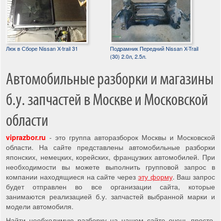
Люк в Сборе Nissan X-trail 31
Подрамник Передний Nissan X-Trail
(30) 2.0л, 2.5л.
Автомобильные разборки и магазины
б.у. запчастей в Москве и Московской
области
viprazbor.ru
- это группа авторазборок Москвы и Московской
области. На сайте представлены автомобильные разборки
японских, немецких, корейских, французких автомобилей. При
необходимости вы можете выполнить групповой запрос в
компании находящиеся на сайте через
эту форму
. Ваш запрос
будет отправлен во все организации сайта, которые
занимаются реализацией б.у. запчастей выбранной марки и
модели автомобиля.
Найти необходимую разборку на нашем сайте очень просто,