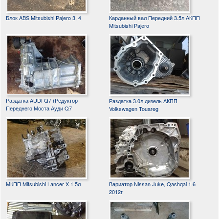
Блок ABS Mitsubishi Pajero 3, 4
Карданный вал Передний 3.5л АКПП
Mitsubishi Pajero
Раздатка AUDI Q7 (Редуктор
Раздатка 3.0л дизель АКПП
Переднего Моста Ауди Q7
Volkswagen Touareg
МКПП Mitsubishi Lancer X 1.5л
Вариатор Nissan Juke, Qashqai 1.6
2012г