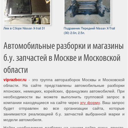
Люк в Сборе Nissan X-trail 31
Подрамник Передний Nissan X-Trail
(30) 2.0л, 2.5л.
Автомобильные разборки и магазины
б.у. запчастей в Москве и Московской
области
viprazbor.ru
- это группа авторазборок Москвы и Московской
области. На сайте представлены автомобильные разборки
японских, немецких, корейских, французких автомобилей. При
необходимости вы можете выполнить групповой запрос в
компании находящиеся на сайте через
эту форму
. Ваш запрос
будет отправлен во все организации сайта, которые
занимаются реализацией б.у. запчастей выбранной марки и
модели автомобиля.
Найти необходимую разборку на нашем сайте очень просто,