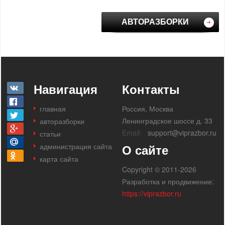
АВТОРАЗБОРКИ
Навигация
Контакты
главная
Россия, Москва
Ленинградское шоссе д. 33
авторазборки
Email:
support@viprazbor.ru
статьи
администрация сайта
О сайте
карта сайта
Copyright © 2011-2026
Разработка и продвижение:
https://viprazbor.ru