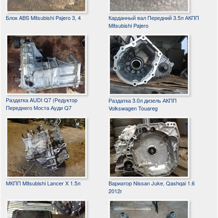
Блок ABS Mitsubishi Pajero 3, 4
Карданный вал Передний 3.5л АКПП
Mitsubishi Pajero
Раздатка AUDI Q7 (Редуктор
Раздатка 3.0л дизель АКПП
Переднего Моста Ауди Q7
Volkswagen Touareg
МКПП Mitsubishi Lancer X 1.5л
Вариатор Nissan Juke, Qashqai 1.6
2012г