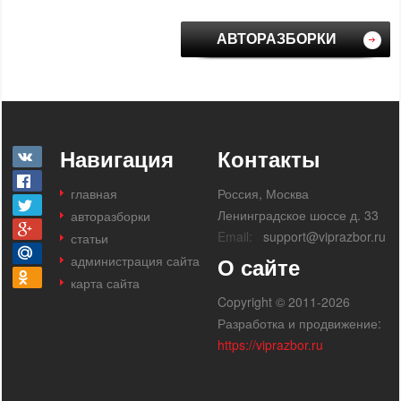
АВТОРАЗБОРКИ
Навигация
Контакты
главная
Россия, Москва
Ленинградское шоссе д. 33
авторазборки
Email:
support@viprazbor.ru
статьи
администрация сайта
О сайте
карта сайта
Copyright © 2011-2026
Разработка и продвижение:
https://viprazbor.ru