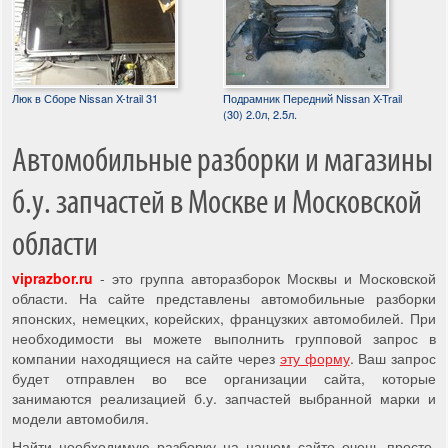
Люк в Сборе Nissan X-trail 31
Подрамник Передний Nissan X-Trail
(30) 2.0л, 2.5л.
Автомобильные разборки и магазины
б.у. запчастей в Москве и Московской
области
viprazbor.ru
- это группа авторазборок Москвы и Московской
области. На сайте представлены автомобильные разборки
японских, немецких, корейских, французких автомобилей. При
необходимости вы можете выполнить групповой запрос в
компании находящиеся на сайте через
эту форму
. Ваш запрос
будет отправлен во все организации сайта, которые
занимаются реализацией б.у. запчастей выбранной марки и
модели автомобиля.
Найти необходимую разборку на нашем сайте очень просто,