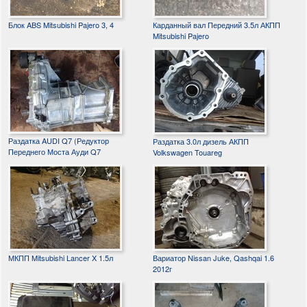
Блок ABS Mitsubishi Pajero 3, 4
Карданный вал Передний 3.5л АКПП
Mitsubishi Pajero
Раздатка AUDI Q7 (Редуктор
Раздатка 3.0л дизель АКПП
Переднего Моста Ауди Q7
Volkswagen Touareg
МКПП Mitsubishi Lancer X 1.5л
Вариатор Nissan Juke, Qashqai 1.6
2012г