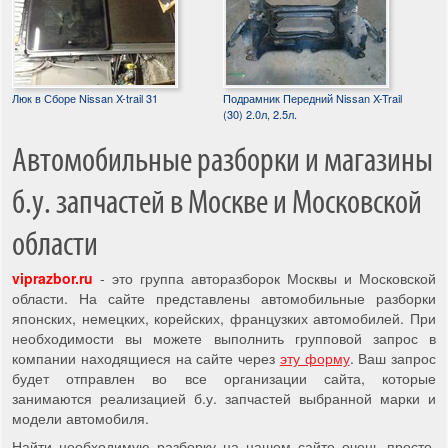
Люк в Сборе Nissan X-trail 31
Подрамник Передний Nissan X-Trail
(30) 2.0л, 2.5л.
Автомобильные разборки и магазины
б.у. запчастей в Москве и Московской
области
viprazbor.ru
- это группа авторазборок Москвы и Московской
области. На сайте представлены автомобильные разборки
японских, немецких, корейских, французких автомобилей. При
необходимости вы можете выполнить групповой запрос в
компании находящиеся на сайте через
эту форму
. Ваш запрос
будет отправлен во все организации сайта, которые
занимаются реализацией б.у. запчастей выбранной марки и
модели автомобиля.
Найти необходимую разборку на нашем сайте очень просто,