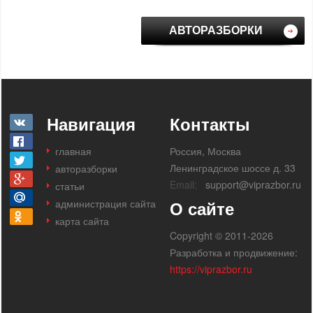
АВТОРАЗБОРКИ
Навигация
Контакты
главная
Россия, Москва
Ленинградское шоссе д. 33
авторазборки
Email:
support@viprazbor.ru
статьи
администрация сайта
О сайте
карта сайта
Copyright © 2011-2026
Разработка и продвижение:
https://viprazbor.ru