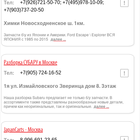
Тел:
+7(926)721-50-70; +7(495)978-10-09;
+7(903)737-20-50
Химки Новосходненское ш. 1км.
Запчасти б\у из Японии и Америки. Ford Escape \ Explorer ВСЯ
ЯПОНИЯ с 1985 по 2015
далее ...
Разборка СУБАРУ в Москве
Тел:
+7(905) 724-16-52
1я ул. Измайловского Зверинца дом 8. 3этаж
Наша разборка Subaru предлагает не только б/у запчасти. В
ассортименте также представлены разнообразные новые детали,
причем как неоригинальные, так и оригинальные.
далее ...
JapanCarts - Москва
Тел:
8-996-691-23-65