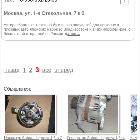
Москва, ул. 1-я Стекольная, 7 к 2
Авторазборка контрактных бу и новых запчастей для легковых и
грузовых авто японских марок во Владивостоке и в Приморском крае, с
бесплатной отправкой по России
далее ...
3
назад
1
2
все
вперед
Объявления:
Насос гур Subaru Impreza 1,5 л Субару Импреза 5000,0 р.
Генератор Subaru Impreza 1,5 л 23700AA
Компр