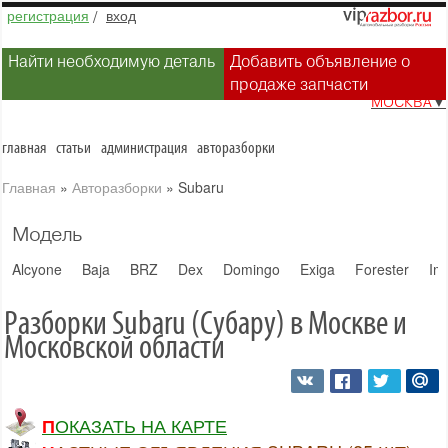
регистрация
/
вход
Найти необходимую деталь
Добавить объявление о
продаже запчасти
МОСКВА
▼
главная
статьи
администрация
авторазборки
Главная
»
Авторазборки
»
Subaru
Модель
Alcyone
Baja
BRZ
Dex
Domingo
Exiga
Forester
Im
Разборки Subaru (Субару) в Москве и
Московской области
ПОКАЗАТЬ НА КАРТЕ