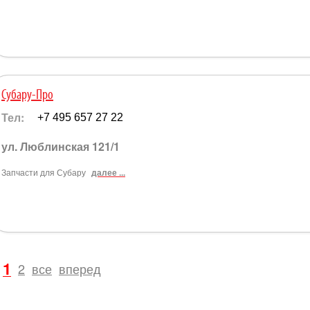
Субару-Про
Тел:
+7 495 657 27 22
ул. Люблинская 121/1
Запчасти для Субару
далее ...
1
2
все
вперед