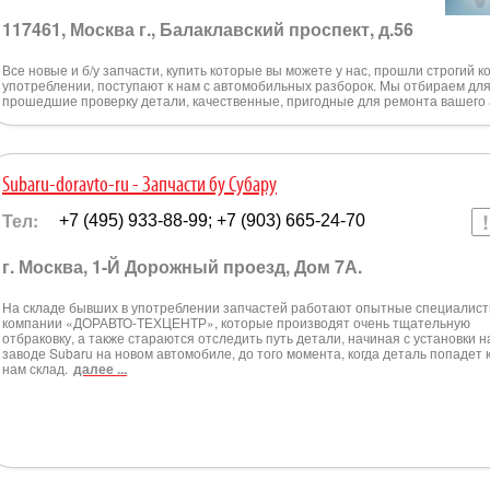
117461, Москва г., Балаклавский проспект, д.56
Все новые и б/у запчасти, купить которые вы можете у нас, прошли строгий к
употреблении, поступают к нам с автомобильных разборок. Мы отбираем для
прошедшие проверку детали, качественные, пригодные для ремонта вашего
Subaru-doravto-ru - Запчасти бу Субару
Тел:
+7 (495) 933-88-99; +7 (903) 665-24-70
г. Москва, 1-Й Дорожный проезд, Дом 7А.
На складе бывших в употреблении запчастей работают опытные специалис
компании «ДОРАВТО-ТЕХЦЕНТР», которые производят очень тщательную
отбраковку, а также стараются отследить путь детали, начиная с установки н
заводе Subaru на новом автомобиле, до того момента, когда деталь попадет 
нам склад.
далее ...