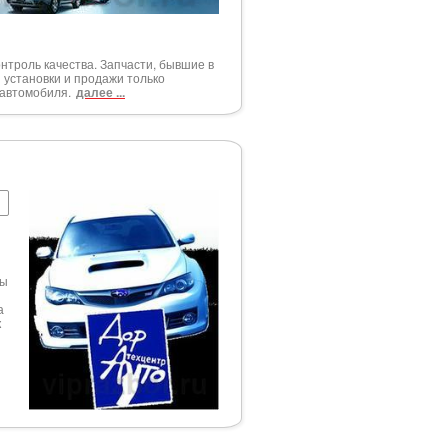
онтроль качества. Запчасти, бывшие в
 установки и продажи только
 автомобиля.
далее ...
ты
а
к