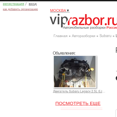
регистрация
/
вход
как добавить организацию
МОСКВА
▼
Главная
»
Авторазборки
»
Subaru
»
Объявления:
Двигатель Subaru Legacy 2.5L EJ25 EJ253
ПОСМОТРЕТЬ ЕЩЕ