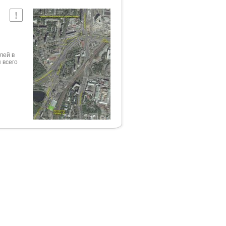
лей в
 всего