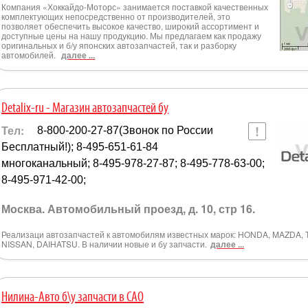
Компания «Хоккайдо-Моторс» занимается поставкой качественных
комплектующих непосредственно от производителей, это
позволяет обеспечить высокое качество, широкий ассортимент и
доступные цены на нашу продукцию. Мы предлагаем как продажу
оригинальных и б/у японских автозапчастей, так и разборку
автомобилей.
далее ...
Detalix-ru - Магазин автозапчастей бу
Тел:
8-800-200-27-87(Звонок по России
Бесплатный!); 8-495-651-61-84
многоканальный; 8-495-978-27-87; 8-495-778-63-00;
8-495-971-42-00;
Москва. Автомобильный проезд, д. 10, стр 16.
Реализаци автозапчастей к автомобилям известных марок: HONDA, MAZDA,
NISSAN, DAIHATSU. В наличии новые и бу запчасти.
далее ...
Нилина-Авто б\у запчасти в САО