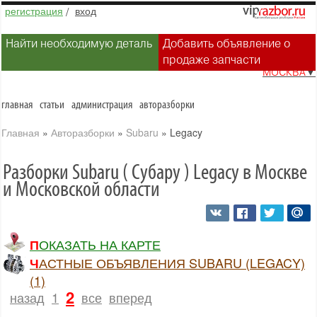
регистрация
/
вход
Найти необходимую деталь
Добавить объявление о
продаже запчасти
МОСКВА
▼
главная
статьи
администрация
авторазборки
Главная
»
Авторазборки
»
Subaru
»
Legacy
Разборки Subaru ( Субару ) Legacy в Москве
и Московской области
ПОКАЗАТЬ НА КАРТЕ
ЧАСТНЫЕ ОБЪЯВЛЕНИЯ SUBARU (LEGACY)
(1)
2
назад
1
все
вперед