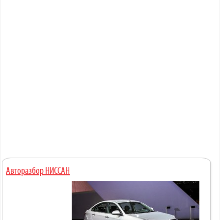
Авторазбор НИССАН