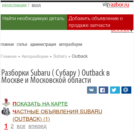
регистрация
/
вход
Найти необходимую деталь
Добавить объявление о
продаже запчасти
МОСКВА
▼
главная
статьи
администрация
авторазборки
Главная
»
Авторазборки
»
Subaru
»
Outback
Разборки Subaru ( Субару ) Outback в
Москве и Московской области
ПОКАЗАТЬ НА КАРТЕ
ЧАСТНЫЕ ОБЪЯВЛЕНИЯ SUBARU
(OUTBACK) (1)
1
2
все
вперед