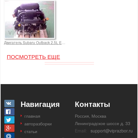
Двигатель Subaru Outback 2.5L EJ25 EJ253
ПОСМОТРЕТЬ ЕЩЕ
Навигация
Контакты
главная
Россия, Москва
Ленинградское шоссе д. 33
авторазборки
Email:
support@viprazbor.ru
статьи