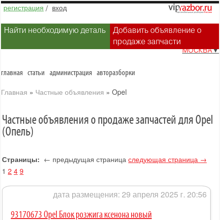
регистрация
/
вход
Найти необходимую деталь
Добавить объявление о
продаже запчасти
МОСКВА
▼
главная
статьи
администрация
авторазборки
Главная
»
Частные объявления
»
Opel
Частные объявления о продаже запчастей для Opel
(Опель)
Страницы:
← предыдущая страница
следующая страница →
1
2
4
9
дата размещения: 29 апреля 2025 г. 20:56
93170673 Opel Блок розжига ксенона новый