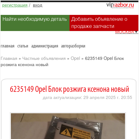
регистрация
/
вход
Найти необходимую деталь
Добавить объявление о
продаже запчасти
МОСКВА
▼
главная
статьи
администрация
авторазборки
Главная
»
Частные объявления
»
Opel
»
6235149 Opel Блок
розжига ксенона новый
6235149 Opel Блок розжига ксенона новый
дата актуализации: 29 апреля 2025 г. 20:55