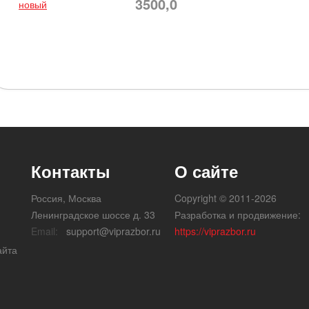
3500,0
новый
Контакты
О сайте
Россия, Москва
Copyright © 2011-2026
Ленинградское шоссе д. 33
Разработка и продвижение:
Email:
support@viprazbor.ru
https://viprazbor.ru
айта