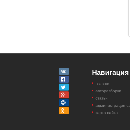
Навигация
главная
авторазборки
статьи
администрация с
карта сайта