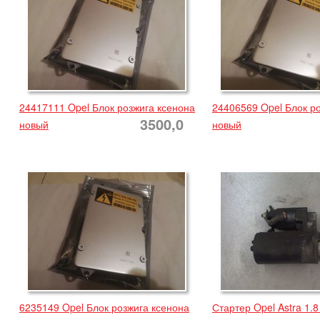
24417111 Opel Блок розжига ксенона
24406569 Opel Блок р
3500,0
новый
новый
6235149 Opel Блок розжига ксенона
Стартер Opel Astra 1.