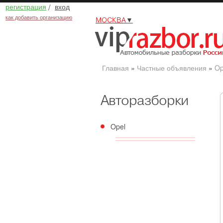
регистрация
/
вход
как добавить организацию
МОСКВА
▼
Главная
»
Частные объявления
»
Op
Авторазборки
Opel