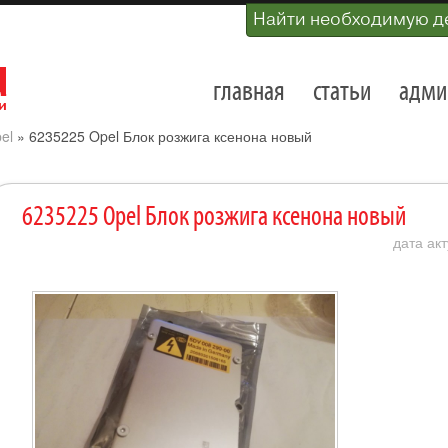
Найти необходимую д
главная
статьи
адми
el
»
6235225 Opel Блок розжига ксенона новый
6235225 Opel Блок розжига ксенона новый
дата акт