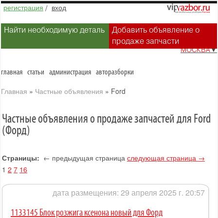
регистрация
/
вход
Найти необходимую деталь
Добавить объявление о
продаже запчасти
МОСКВА
▼
главная
статьи
администрация
авторазборки
Главная
»
Частные объявления
»
Ford
Частные объявления о продаже запчастей для Ford
(Форд)
Страницы:
← предыдущая страница
следующая страница →
1
2
7
16
дата размещения: 29 апреля 2025 г. 20:57
1133145 Блок розжига ксенона новый для Форд