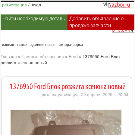
регистрация
/
вход
Найти необходимую деталь
Добавить объявление о
продаже запчасти
МОСКВА
▼
главная
статьи
администрация
авторазборки
Главная
»
Частные объявления
»
Ford
»
1376950 Ford Блок
розжига ксенона новый
1376950 Ford Блок розжига ксенона новый
дата актуализации: 29 апреля 2025 г. 20:54