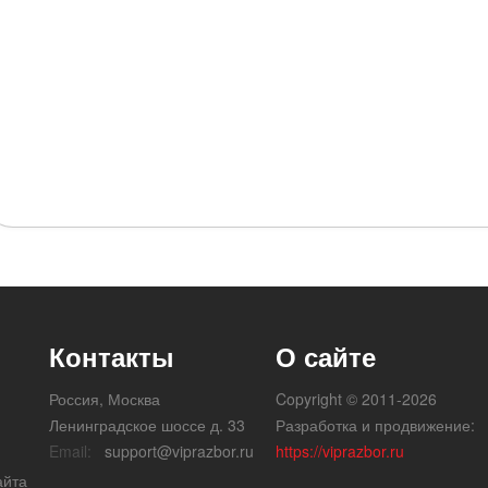
Контакты
О сайте
Россия, Москва
Copyright © 2011-2026
Ленинградское шоссе д. 33
Разработка и продвижение:
Email:
support@viprazbor.ru
https://viprazbor.ru
айта