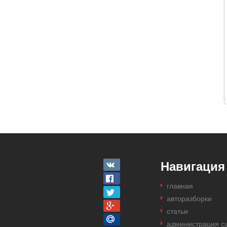
Навигация
главная
авторазборки
статьи
администрация с