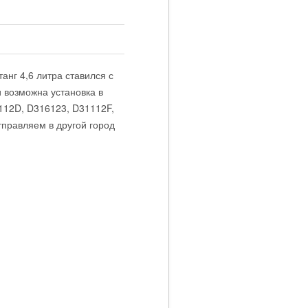
нг 4,6 литра ставился с
и возможна установка в
112D, D316123, D31112F,
тправляем в другой город