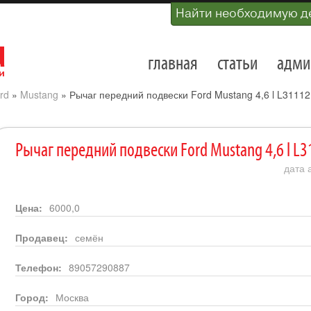
Найти необходимую д
главная
статьи
адми
rd
»
Mustang
»
Рычаг передний подвески Ford Mustang 4,6 l L3111
Рычаг передний подвески Ford Mustang 4,6 l L
дата 
Цена:
6000,0
Продавец:
семён
Телефон:
89057290887
Город:
Москва