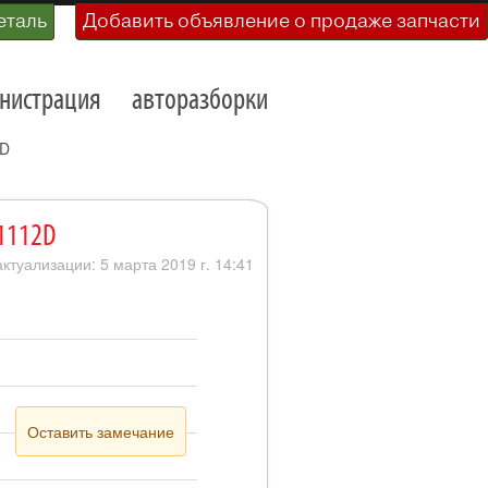
еталь
Добавить объявление о продаже запчасти
нистрация
авторазборки
2D
31112D
актуализации: 5 марта 2019 г. 14:41
Оставить замечание