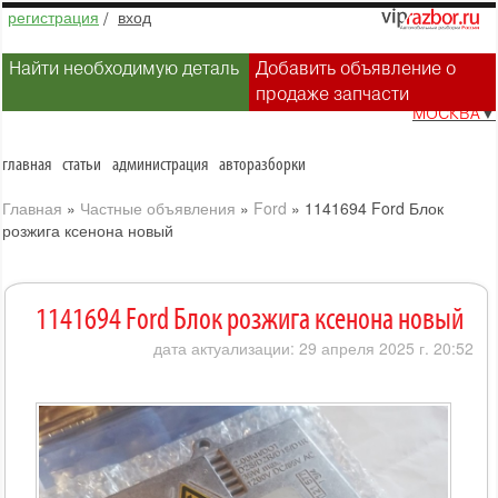
регистрация
/
вход
Найти необходимую деталь
Добавить объявление о
продаже запчасти
МОСКВА
▼
главная
статьи
администрация
авторазборки
Главная
»
Частные объявления
»
Ford
»
1141694 Ford Блок
розжига ксенона новый
1141694 Ford Блок розжига ксенона новый
дата актуализации: 29 апреля 2025 г. 20:52