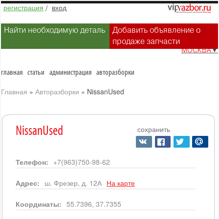
регистрация
/
вход
Найти необходимую деталь
Добавить объявление о
продаже запчасти
МОСКВА
▼
главная
статьи
администрация
авторазборки
Главная
»
Авторазборки
»
NissanUsed
сохранить
NissanUsed
Телефон:
+7(963)750-98-62
Адрес:
ш. Фрезер, д. 12А
На карте
Координаты:
55.7396, 37.7355