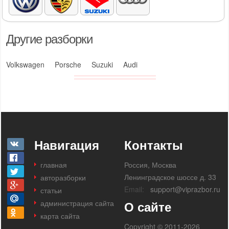
Другие разборки
Volkswagen
Porsche
Suzuki
Audi
Навигация
Контакты
главная
Россия, Москва
Ленинградское шоссе д. 33
авторазборки
Email:
support@viprazbor.ru
статьи
администрация сайта
О сайте
карта сайта
Copyright © 2011-2026