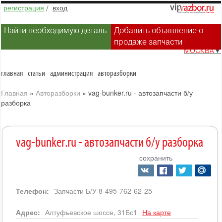
регистрация
/
вход
Найти необходимую деталь
Добавить объявление о
продаже запчасти
МОСКВА
▼
главная
статьи
администрация
авторазборки
Главная
»
Авторазборки
»
vag-bunker.ru - автозапчасти б/у
разборка
vag-bunker.ru - автозапчасти б/у разборка
сохранить
Телефон:
Запчасти Б/У 8-495-762-62-25
Адрес:
Алтуфьевское шоссе, 31Бс1
На карте