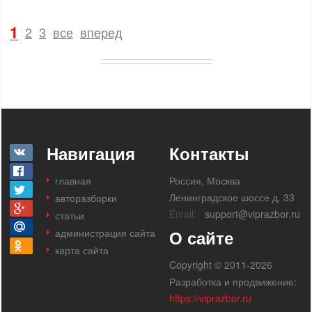
1
2
3
все
вперед
Навигация
Контакты
главная
Россия, Москва
Ленинградское шоссе д. 33
авторазборки
Email:
support@viprazbor.ru
статьи
администрация сайта
О сайте
карта сайта
Copyright © 2011-2026
Разработка и продвижение:
https://viprazbor.ru