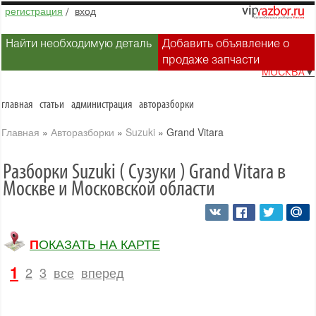
регистрация
/
вход
Найти необходимую деталь
Добавить объявление о
продаже запчасти
МОСКВА
▼
главная
статьи
администрация
авторазборки
Главная
»
Авторазборки
»
Suzuki
»
Grand Vitara
Разборки Suzuki ( Сузуки ) Grand Vitara в
Москве и Московской области
ПОКАЗАТЬ НА КАРТЕ
1
2
3
все
вперед