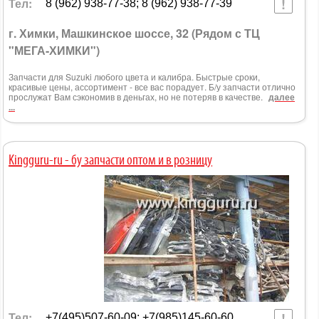
Тел:
8 (962) 938-77-38; 8 (962) 938-77-39
г. Химки, Машкинское шоссе, 32 (Рядом с ТЦ
"МЕГА-ХИМКИ")
Запчасти для Suzuki любого цвета и калибра. Быстрые сроки,
красивые цены, ассортимент - все вас порадует. Б/у запчасти отлично
прослужат Вам сэкономив в деньгах, но не потеряв в качестве.
далее
...
Kingguru-ru - бу запчасти оптом и в розницу
Тел:
+7(495)507-60-09; +7(985)145-60-60