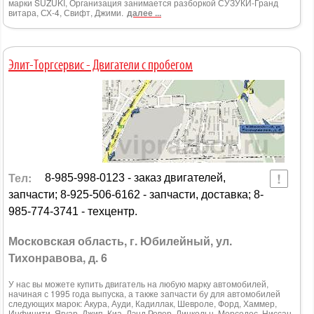
марки SUZUKI, Организация занимается разборкой СУЗУКИ-Гранд
витара, СХ-4, Свифт, Джими.
далее ...
Элит-Торгсервис - Двигатели с пробегом
Тел:
8-985-998-0123 - заказ двигателей,
запчасти; 8-925-506-6162 - запчасти, доставка; 8-
985-774-3741 - техцентр.
Московская область, г. Юбилейный, ул.
Тихонравова, д. 6
У нас вы можете купить двигатель на любую марку автомобилей,
начиная с 1995 года выпуска, а также запчасти бу для автомобилей
следующих марок: Акура, Ауди, Кадиллак, Шевроле, Форд, Хаммер,
Инфинити, Ягуар, Джип, Киа, Лэнд Ровер, Линкольн, Мерседес, Ниссан,