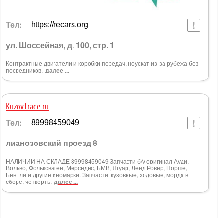
Тел:
https://recars.org
ул. Шоссейная, д. 100, стр. 1
Контрактные двигатели и коробки передач, ноускат из-за рубежа без
посредников.
далее ...
KuzovTrade.ru
Тел:
89998459049
лианозовский проезд 8
НАЛИЧИИ НА СКЛАДЕ 89998459049 Запчасти б/у оригинал Ауди,
Вольво, Фольксваген, Мерседес, БМВ, Ягуар, Ленд Ровер, Порше,
Бентли и другие иномарки. Запчасти: кузовные, ходовые, морда в
сборе, четверть.
далее ...