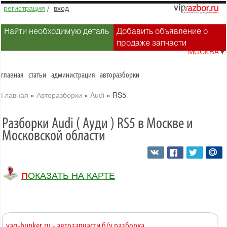
регистрация
/
вход
Найти необходимую деталь
Добавить объявление о
продаже запчасти
МОСКВА
▼
главная
статьи
администрация
авторазборки
Главная
»
Авторазборки
»
Audi
»
RS5
Разборки Audi ( Ауди ) RS5 в Москве и
Московской области
ПОКАЗАТЬ НА КАРТЕ
vag-bunker.ru - автозапчасти б/у разборка