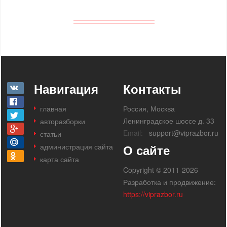
Навигация
Контакты
главная
Россия, Москва
Ленинградское шоссе д. 33
авторазборки
Email:
support@viprazbor.ru
статьи
администрация сайта
О сайте
карта сайта
Copyright © 2011-2026
Разработка и продвижение:
https://viprazbor.ru