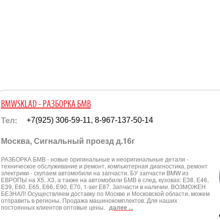
BMWSKLAD - РАЗБОРКА БМВ
Тел:
+7(925) 306-59-11, 8-967-137-50-14
Москва, Сигнальный проезд д.16г
РАЗБОРКА БМВ - новые оригинальные и неоригинальные детали -
техническое обслуживание и ремонт, компьютерная диагностика, ремонт
электрики - скупаем автомобили на запчасти. БУ запчасти BMW из
ЕВРОПЫ на X5, Х3, а также на автомобили БМВ в след. кузовах: E38, Е46,
E39, E60, E65, E66, E90, E70, 1-ser Е87. Запчасти в наличии. ВОЗМОЖЕН
БЕЗНАЛ! Осуществляем доставку по Москве и Московской области, можем
отправить в регионы. Продажа машинокомплектов. Для наших
постоянных клиентов оптовые цены.
далее ...