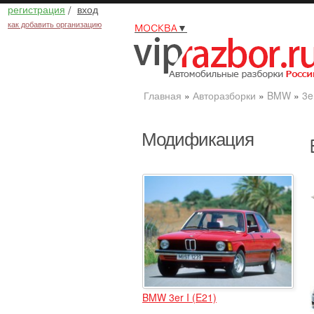
регистрация
/
вход
как добавить организацию
МОСКВА
▼
Главная
»
Авторазборки
»
BMW
»
3e
Модификация
BMW 3er I (E21)