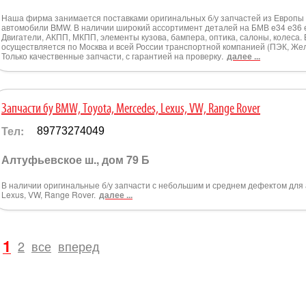
Наша фирма занимается поставками оригинальных б/у запчастей из Европы 
автомобили BMW. В наличии широкий ассортимент деталей на БМВ e34 е36 е
Двигатели, АКПП, МКПП, элементы кузова, бампера, оптика, салоны, колеса. 
осуществляется по Москва и всей России транспортной компанией (ПЭК, Же
Только качественные запчасти, с гарантией на проверку.
далее ...
Запчасти бу BMW, Toyota, Mercedes, Lexus, VW, Range Rover
Тел:
89773274049
Алтуфьевское ш., дом 79 Б
В наличии оригинальные б/у запчасти с небольшим и среднем дефектом для 
Lexus, VW, Range Rover.
далее ...
1
2
все
вперед