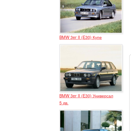
BMW 3er II (E30) Купе
BMW 3er II (E30) Универсал
5 дв.