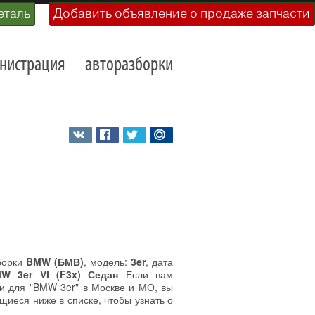
еталь
Добавить объявление о продаже запчасти
нистрация
авторазборки
борки
BMW (БМВ)
, модель:
3er
, дата
W 3er VI (F3x) Седан
Если вам
ти для "BMW 3er" в Москве и МО, вы
щиеся ниже в списке, чтобы узнать о