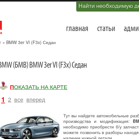
Найти необходимую д
главная
статьи
адми
r
»
BMW 3er VI (F3x) Седан
BMW (БМВ) BMW 3er VI (F3x) Седан
ПОКАЗАТЬ НА КАРТЕ
1
2
все
вперед
Тут вы найдете автомобильные раз
производства и модификация:
BM
необходимо приобрести б/у запчас
можете позвонить в разборы находя
наличии нужной детали.