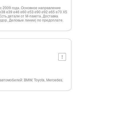
с 2009 года. Основное направление
38 е39 е46 е60 е53 е90 е92 е65 е70 Х5
Есть детали от М-пакета. Доставка
лдор, Деловые линии) по предоплате.
автомобилей: BMW, Toyota, Mercedes,