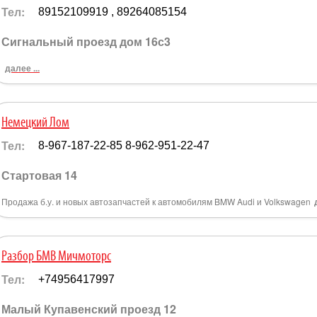
Тел:
89152109919 , 89264085154
Сигнальный проезд дом 16с3
далее ...
Немецкий Лом
Тел:
8-967-187-22-85 8-962-951-22-47
Стартовая 14
Продажа б.у. и новых автозапчастей к автомобилям BMW Audi и Volkswagen
Разбор БМВ Мичмоторс
Тел:
+74956417997
Малый Купавенский проезд 12