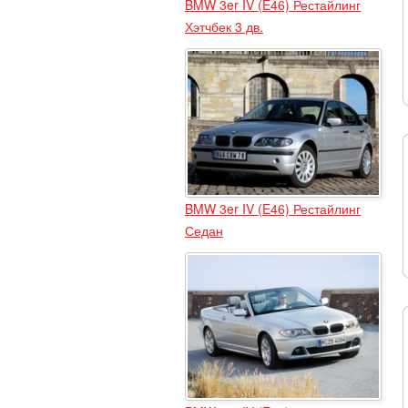
BMW 3er IV (E46) Рестайлинг
Хэтчбек 3 дв.
BMW 3er IV (E46) Рестайлинг
Седан