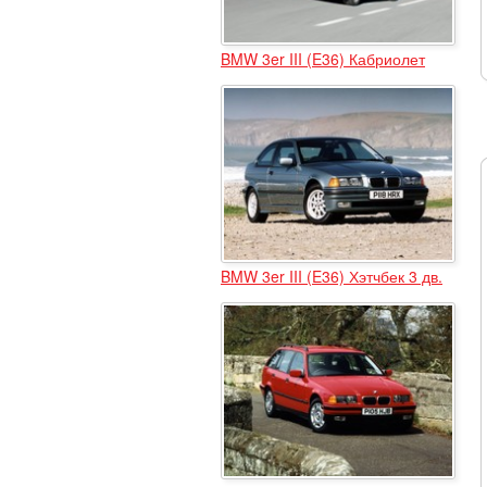
BMW 3er III (E36) Кабриолет
BMW 3er III (E36) Хэтчбек 3 дв.