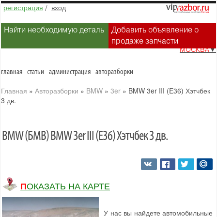
регистрация
/
вход
Найти необходимую деталь
Добавить объявление о
продаже запчасти
МОСКВА
▼
главная
статьи
администрация
авторазборки
Главная
»
Авторазборки
»
BMW
»
3er
»
BMW 3er III (E36) Хэтчбек
3 дв.
BMW (БМВ) BMW 3er III (E36) Хэтчбек 3 дв.
ПОКАЗАТЬ НА КАРТЕ
У нас вы найдете автомобильные