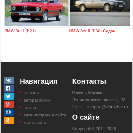
BMW 3er I (E21)
BMW 3er II (E30) Седан
Навигация
Контакты
главная
Россия, Москва
Ленинградское шоссе д. 33
авторазборки
Email:
support@viprazbor.ru
статьи
администрация сайта
О сайте
карта сайта
Copyright © 2011-2026