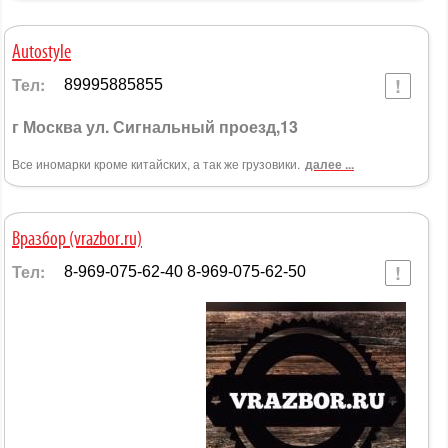
Autostyle
Тел:
89995885855
г Москва ул. Сигнальный проезд,13
Все иномарки кроме китайских, а так же грузовики.
далее ...
Вразбор (vrazbor.ru)
Тел:
8-969-075-62-40 8-969-075-62-50