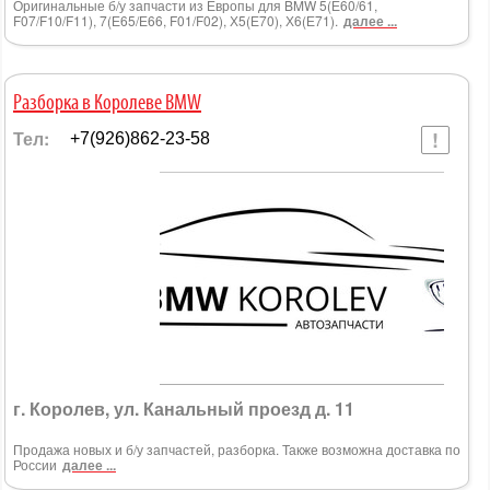
Оригинальные б/у запчасти из Европы для BMW 5(Е60/61,
F07/F10/F11), 7(Е65/Е66, F01/F02), Х5(Е70), Х6(Е71).
далее ...
Разборка в Королеве BMW
Тел:
+7(926)862-23-58
г. Королев, ул. Канальный проезд д. 11
Продажа новых и б/у запчастей, разборка. Также возможна доставка по
России
далее ...