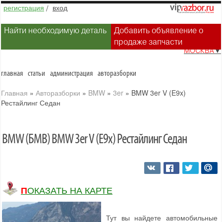
регистрация
/
вход
Найти необходимую деталь
Добавить объявление о
продаже запчасти
МОСКВА
▼
главная
статьи
администрация
авторазборки
Главная
»
Авторазборки
»
BMW
»
3er
»
BMW 3er V (E9x)
Рестайлинг Седан
BMW (БМВ) BMW 3er V (E9x) Рестайлинг Седан
ПОКАЗАТЬ НА КАРТЕ
Тут вы найдете автомобильные