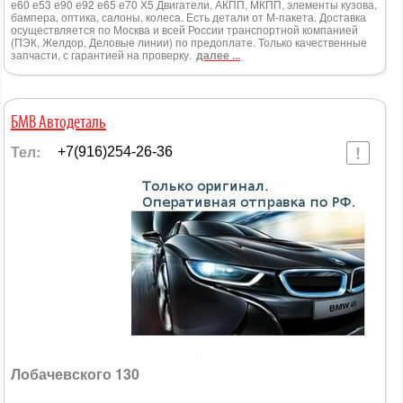
е60 е53 е90 е92 е65 е70 Х5 Двигатели, АКПП, МКПП, элементы кузова,
бампера, оптика, салоны, колеса. Есть детали от М-пакета. Доставка
осуществляется по Москва и всей России транспортной компанией
(ПЭК, Желдор, Деловые линии) по предоплате. Только качественные
запчасти, с гарантией на проверку.
далее ...
БМВ Автодеталь
Тел:
+7(916)254-26-36
Лобачевского 130