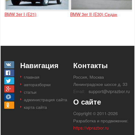
BMW 3er I (E21)
BMW 3er II (E30) Седан
Навигация
Контакты
главная
Россия, Москва
Ленинградское шоссе д. 33
авторазборки
Email:
support@viprazbor.ru
статьи
администрация сайта
О сайте
карта сайта
Copyright © 2011-2026
Разработка и продвижение:
https://viprazbor.ru