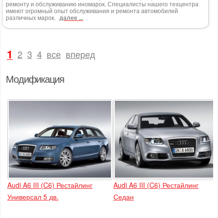
ремонту и обслуживанию иномарок. Специалисты нашего техцентра
имеют огромный опыт обслуживания и ремонта автомобилей
различных марок.
далее ...
1
2
3
4
все
вперед
Модификация
Audi A6 III (C6) Рестайлинг
Audi A6 III (C6) Рестайлинг
Универсал 5 дв.
Седан