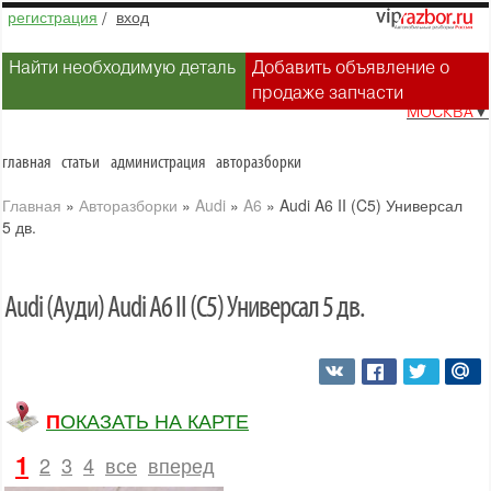
регистрация
/
вход
Найти необходимую деталь
Добавить объявление о
продаже запчасти
МОСКВА
▼
главная
статьи
администрация
авторазборки
Главная
»
Авторазборки
»
Audi
»
A6
»
Audi A6 II (C5) Универсал
5 дв.
Audi (Ауди) Audi A6 II (C5) Универсал 5 дв.
ПОКАЗАТЬ НА КАРТЕ
1
2
3
4
все
вперед