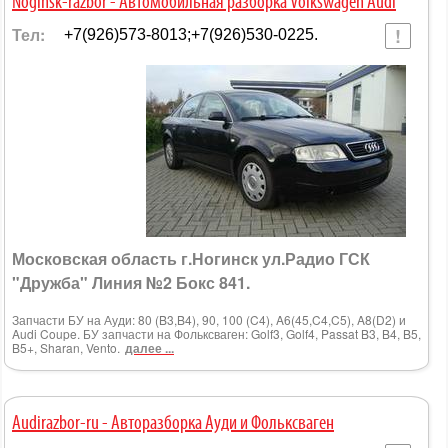
Noginsk-razbor - Автомобильная разборка Volkswagen Audi
Тел:
+7(926)573-8013;+7(926)530-0225.
Московская область г.Ногинск ул.Радио ГСК
"Дружба" Линия №2 Бокс 841.
Запчасти БУ на Ауди: 80 (B3,B4), 90, 100 (C4), A6(45,C4,C5), A8(D2) и
Audi Coupe. БУ запчасти на Фольксваген: Golf3, Golf4, Passat B3, B4, B5,
B5+, Sharan, Vento.
далее ...
Аudirazbor-ru - Авторазборка Ауди и Фольксваген