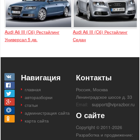
Audi A6 III (C6) Рестайлинг
Audi A6 III (C6) Рестайлинг
Универсал 5 дв.
Седан
Навигация
Контакты
главная
Россия, Москва
Ленинградское шоссе д. 33
авторазборки
Email:
support@viprazbor.ru
статьи
администрация сайта
О сайте
карта сайта
Copyright © 2011-2026
Разработка и продвижение: