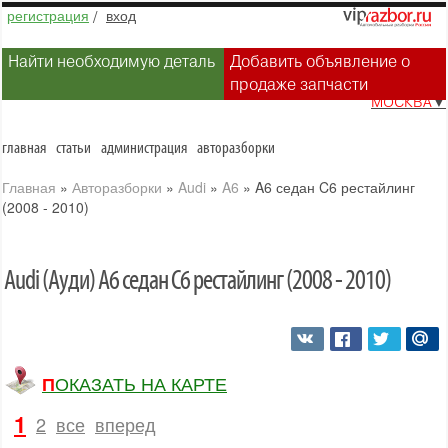
регистрация
/
вход
Найти необходимую деталь
Добавить объявление о
продаже запчасти
МОСКВА
▼
главная
статьи
администрация
авторазборки
Главная
»
Авторазборки
»
Audi
»
A6
»
A6 седан C6 рестайлинг
(2008 - 2010)
Audi (Ауди) A6 седан C6 рестайлинг (2008 - 2010)
ПОКАЗАТЬ НА КАРТЕ
1
2
все
вперед