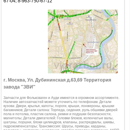
67-04; 8-963-750-67-12
г. Москва, Ул. Дубининская д.63,69 Территория
завода "ЗВИ"
Запчасти для Фольксваген и Ауди имеются в огромном ассортименте.
Наличие автозапчастей можете уточнить по телефонам. Детали
кузова: Двери, крылья, капоты, пороги, крыши, лонжероны, крышки
багажников; Детали салона: Торпеда, сидения, руль обшивки дверей
пола и потолка, пластик салона, ремни и подушки безопасности,
магнитолы; Детали двигателей: Головки блоков, коленчатые валы,
шатуны, поршни, блоки цилиндров, клапаны, распредвалы, шкивы,
гидрокомпенсаторы; Трансмиссия: Шрусы, приводы, карданы,
редукторы, комплекты сцепления, коробки передач: типтроник, АКПП,