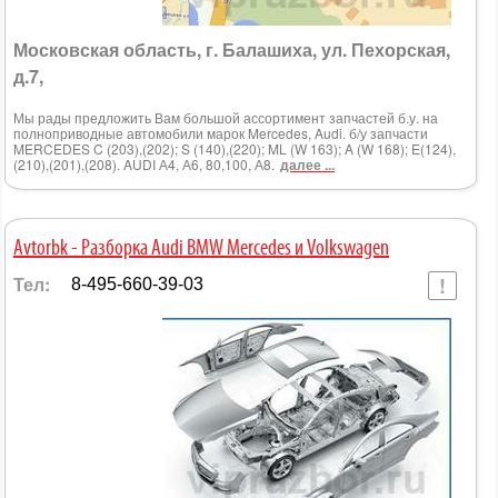
Московская область, г. Балашиха, ул. Пехорская,
д.7,
Мы рады предложить Вам большой ассортимент запчастей б.у. на
полноприводные автомобили марок Mercedes, Audi. б/у запчасти
MERCEDES C (203),(202); S (140),(220); ML (W 163); A (W 168); E(124),
(210),(201),(208). AUDI А4, А6, 80,100, А8.
далее ...
Avtorbk - Разборка Audi BMW Mercedes и Volkswagen
Тел:
8-495-660-39-03