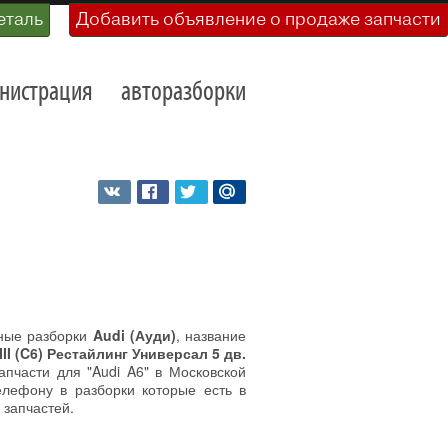
еталь
Добавить объявление о продаже запчасти
нистрация
авторазборки
ьные разборки
Audi (Ауди)
, название
III (C6) Рестайлинг Универсал 5 дв.
пчасти для "Audi A6" в Московской
елефону в разборки которые есть в
 запчастей.