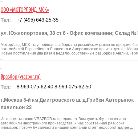
ООО «МОТОРЛЭНД-МСК»
Тел:
+7 (495) 643-25-35
ул. Южнопортовая, 38 ст 6 - Офис компаниии; Склад №
МоторЛэнд-МСК - крупнейшая разборка на российском рынке по продаже бы
автомобилей Европейского Японского и Американского производства в Москве,
Новые поступления два раза в неделю, собственные разборки в Англии, Гер
Вразбор (vrazbor.ru)
Тел:
8-969-075-62-40 8-969-075-62-50
г.Москва 5-й км Дмитровского ш. д.Грибки Авторынок
павильон 22
Интернет-магазин VRAZBOR.ru предлагает Вам купить б/у запчасти на
автомобили иностранного производства. У нас собственная разборка
иномарок, потому бу запчасти в нашей компании стоят недорого!
далее ...