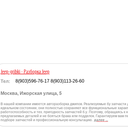
Jeep-gribki - Разборка Jeep
Тел:
8(903)596-76-17 8(903)113-26-60
Москва, Ижорская улица, 5
В нашей компании имеется авторазборка джипов. Реализуемые бу запчасти 
идеальном состоянии, они полностью сохраняют все функциональные харак
работоспособность и тех. пригодность запчастей б.у. Поэтому, обращаясь к 
предлагаемых деталей и не бояться брака или подделок. Гарантируем вам 
подборе запчастей и профессиональную консультацию.
далее ...