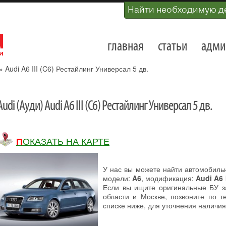
Найти необходимую д
главная
статьи
адми
»
Audi A6 III (C6) Рестайлинг Универсал 5 дв.
Audi (Ауди) Audi A6 III (C6) Рестайлинг Универсал 5 дв.
ПОКАЗАТЬ НА КАРТЕ
У нас вы можете найти автомобил
модели:
A6
, модификация:
Audi A6 
Если вы ищите оригинальные БУ за
области и Москве, позвоните по т
списке ниже, для уточнения наличия