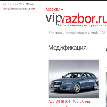
регистрация
/
вход
как добавить организацию
МОСКВА
▼
Главная
»
Авторазборки
»
Audi
»
A6
Модификация
Audi A6 III (C6) Рестайлинг
Универсал 5 дв.