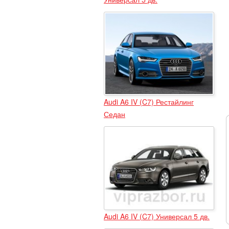
Audi A6 IV (C7) Рестайлинг
Седан
Audi A6 IV (C7) Универсал 5 дв.