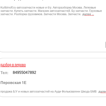
Kulibinoff,ru-автозапчасти новые и б/у. Авторазборка Москва. Легковые
запчасти. Купить запчасти. Магазин автозапчастей. Бу запчасти. Грузовые
запчасти. Разборка грузовиков. Запчасти Москва. Запчасти.
далее ...
разбор в перово
Тел:
84955047892
Перовская 1Е
продажа Б/У и новых автозапчастей на Ауди Фольксвагенн Шкода БМВ
далее