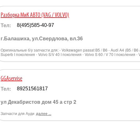
Разборка МиК АВТО (VAG / VOLVO)
Тел:
8(495)585-40-97
г.Балашиха, ул.Свердлова, вл.36
Оригинальные б/у запчасти для: - Volkswagen passat B5 / B6 - Audi A4 (B5 / B6 / B
Superb I поколения - Volvo S/V 40 I поколения - Volvo S 60 / V 70 I поколения -
GGAservise
Тел:
89251561817
ул Декабристов дом 45 а стр 2
Запчасти для Ауди
далее ...