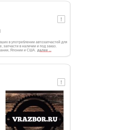
1
вших в употреблении автозапчастей для
 запчасти в наличии и под заказ.
мании, Японии и США.
далее ...