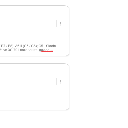
7 / B8); A6 II (C5 / C6); Q5 - Skoda
 Volvo XC 70 I поколения
далее ...