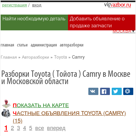
регистрация
/
вход
Найти необходимую деталь
Добавить объявление о
продаже запчасти
МОСКВА
▼
главная
статьи
администрация
авторазборки
Главная
»
Авторазборки
»
Toyota
»
Camry
Разборки Toyota ( Тойота ) Camry в Москве
и Московской области
ПОКАЗАТЬ НА КАРТЕ
ЧАСТНЫЕ ОБЪЯВЛЕНИЯ TOYOTA (CAMRY)
(15)
1
2
3
4
5
все
вперед