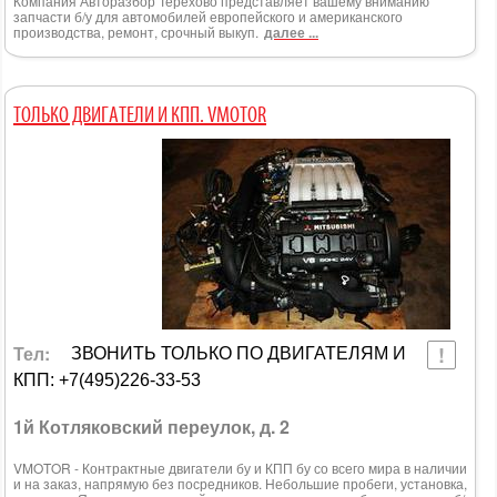
Компания Авторазбор Терехово представляет вашему вниманию
запчасти б/у для автомобилей европейского и американского
производства, ремонт, срочный выкуп.
далее ...
ТОЛЬКО ДВИГАТЕЛИ И КПП. VMOTOR
Тел:
ЗВОНИТЬ ТОЛЬКО ПО ДВИГАТЕЛЯМ И
КПП: +7(495)226-33-53
1й Котляковский переулок, д. 2
VMOTOR - Контрактные двигатели бу и КПП бу со всего мира в наличии
и на заказ, напрямую без посредников. Небольшие пробеги, установка,