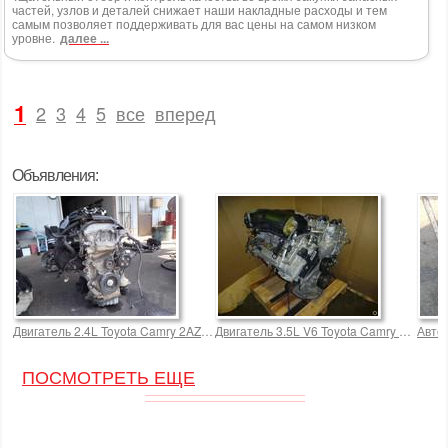
частей, узлов и деталей снижает наши накладные расходы и тем
самым позволяет поддерживать для вас цены на самом низком
уровне.
далее ...
1
2
3
4
5
все
вперед
Объявления:
Двигатель 2.4L Toyota Camry 2AZFE
Двигатель 3.5L V6 Toyota Camry 2GRFE
Авто
ПОСМОТРЕТЬ ЕЩЕ