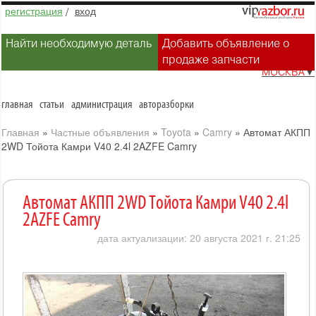
регистрация
/
вход
Найти необходимую деталь
Добавить объявление о
продаже запчасти
МОСКВА
▼
главная
статьи
администрация
авторазборки
Главная
»
Частные объявления
»
Toyota
»
Camry
»
Автомат АКПП
2WD Тойота Камри V40 2.4l 2AZFE Camry
Автомат АКПП 2WD Тойота Камри V40 2.4l
2AZFE Camry
дата актуализации: 20 августа 2021 г. 21:25