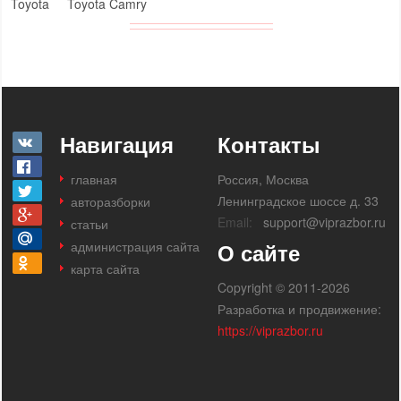
Toyota
Toyota Camry
Навигация
Контакты
главная
Россия, Москва
Ленинградское шоссе д. 33
авторазборки
Email:
support@viprazbor.ru
статьи
администрация сайта
О сайте
карта сайта
Copyright © 2011-2026
Разработка и продвижение:
https://viprazbor.ru