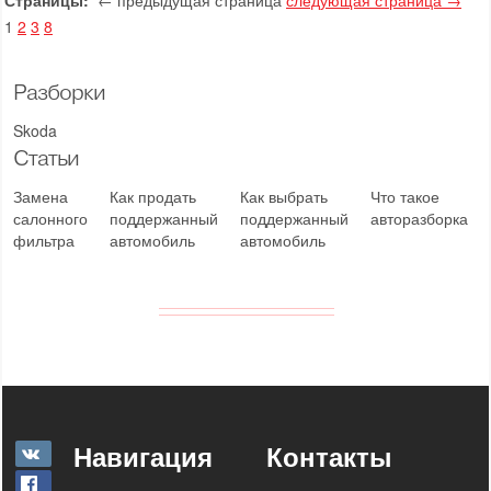
Страницы:
← предыдущая страница
следующая страница →
1
2
3
8
Разборки
Skoda
Статьи
Замена
Как продать
Как выбрать
Что такое
салонного
поддержанный
поддержанный
авторазборка
фильтра
автомобиль
автомобиль
Навигация
Контакты