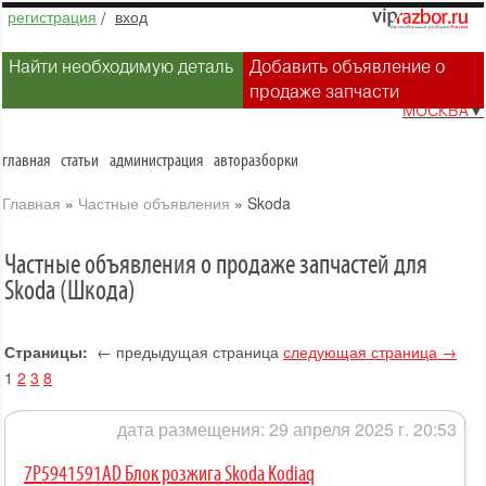
регистрация
/
вход
Найти необходимую деталь
Добавить объявление о
продаже запчасти
МОСКВА
▼
главная
статьи
администрация
авторазборки
Главная
»
Частные объявления
»
Skoda
Частные объявления о продаже запчастей для
Skoda (Шкода)
Страницы:
← предыдущая страница
следующая страница →
1
2
3
8
дата размещения: 29 апреля 2025 г. 20:53
7P5941591AD Блок розжига Skoda Kodiaq