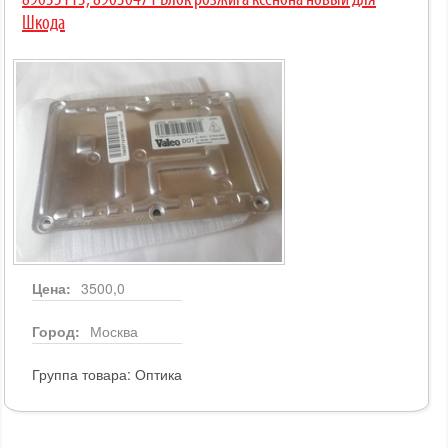
89035113, 89030471 Блок розжига ксенона новый для
Шкода
Цена:
3500,0
Город:
Москва
Группа товара:
Оптика