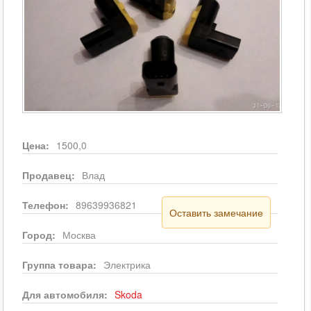
Цена:
1500,0
Продавец:
Влад
Телефон:
89639936821
Оставить замечание
Город:
Москва
Группа товара:
Электрика
Для автомобиля:
Skoda