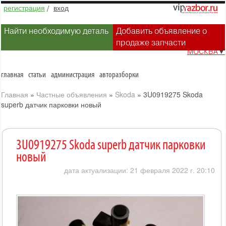
регистрация
/
вход
Найти необходимую деталь
Добавить объявление о
продаже запчасти
МОСКВА
▼
главная
статьи
администрация
авторазборки
Главная
»
Частные объявления
»
Skoda
»
3U0919275 Skoda
superb датчик парковки новый
3U0919275 Skoda superb датчик парковки
новый
дата актуализации: 21 февраля 2022 г. 20:10