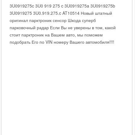
3U0919275c 3U0 919 275 c 3U0919275a 3U0919275b
3U0919275 3U0.919.275.c AT10514 Новый штатный
оригинал парктроник сенсор Шкода суперб
парковочный радар Если Вы не уверены в том, какой
стоит парктроник на Вашем авто, мы поможем
подобрать Его по VIN номеру Вашего автомобиля!!!!