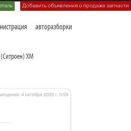
еталь
Добавить объявление о продаже запчасти
нистрация
авторазборки
 (Ситроен) XM
мещения: 4 октября 2020 г. 0:59