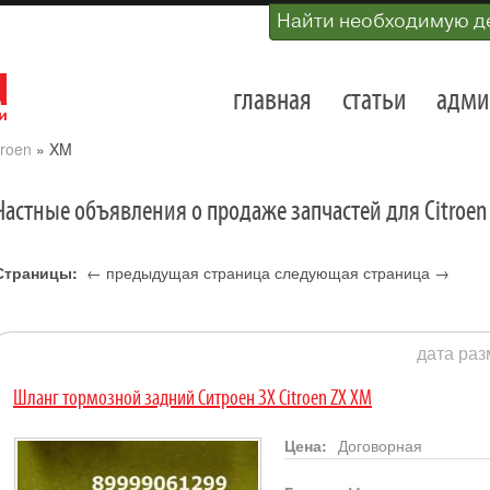
Найти необходимую д
главная
статьи
адми
troen
»
XM
Частные объявления о продаже запчастей для Citroen
Страницы:
← предыдущая страница
следующая страница →
1
дата раз
Шланг тормозной задний Ситроен ЗХ Citroen ZX XM
Цена:
Договорная