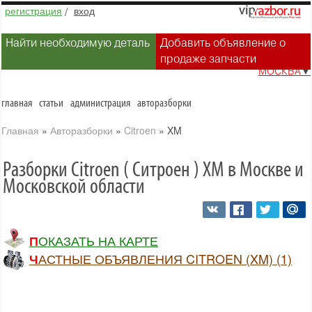
регистрация
/
вход
Найти необходимую деталь
Добавить объявление о
продаже запчасти
МОСКВА
▼
главная
статьи
администрация
авторазборки
Главная
»
Авторазборки
»
Citroen
»
XM
Разборки Citroen ( Ситроен ) XM в Москве и
Московской области
ПОКАЗАТЬ НА КАРТЕ
ЧАСТНЫЕ ОБЪЯВЛЕНИЯ CITROEN (XM) (1)