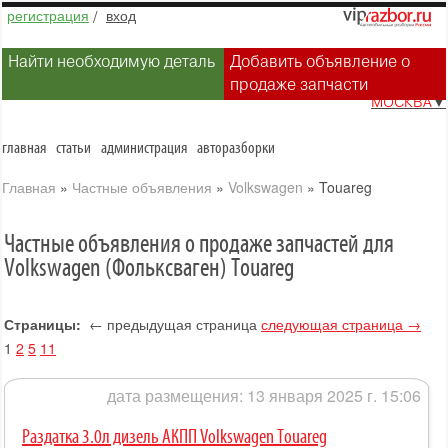
регистрация
/
вход
Найти необходимую деталь
Добавить объявление о
продаже запчасти
МОСКВА
▼
главная
статьи
администрация
авторазборки
Главная
»
Частные объявления
»
Volkswagen
»
Touareg
Частные объявления о продаже запчастей для
Volkswagen (Фольксваген) Touareg
Страницы:
← предыдущая страница
следующая страница →
1
2
5
11
дата размещения: 13 января 2025 г. 15:06
Раздатка 3.0л дизель АКПП Volkswagen Touareg