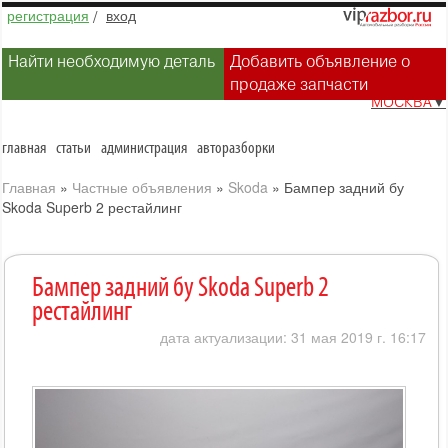
регистрация
/
вход
Найти необходимую деталь
Добавить объявление о
продаже запчасти
МОСКВА
▼
главная
статьи
администрация
авторазборки
Главная
»
Частные объявления
»
Skoda
»
Бампер задний бу
Skoda Superb 2 рестайлинг
Бампер задний бу Skoda Superb 2
рестайлинг
дата актуализации: 31 мая 2019 г. 16:17