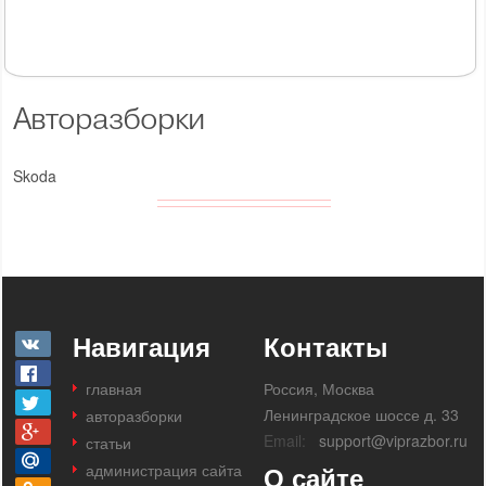
Авторазборки
Skoda
Навигация
Контакты
главная
Россия, Москва
Ленинградское шоссе д. 33
авторазборки
Email:
support@viprazbor.ru
статьи
администрация сайта
О сайте