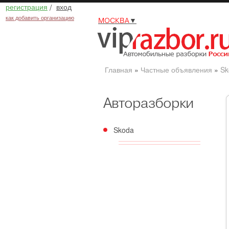
регистрация
/
вход
как добавить организацию
МОСКВА
▼
Главная
»
Частные объявления
»
Sk
Авторазборки
Skoda