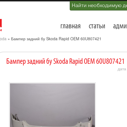
Найти необходимую д
главная
статьи
адми
oda
»
Бампер задний бу Skoda Rapid OEM 60U807421
Бампер задний бу Skoda Rapid OEM 60U807421
дата