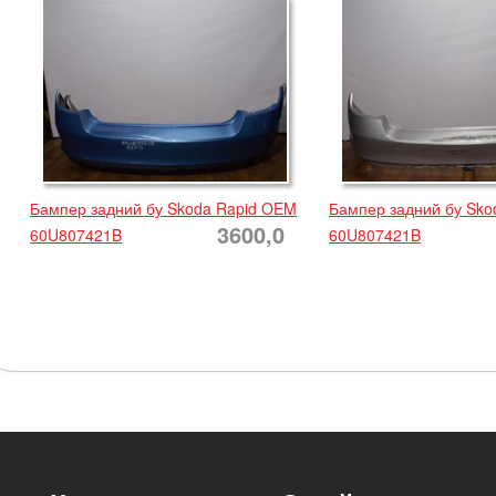
Бампер задний бу Skoda Rapid OEM
Бампер задний бу Sko
3600,0
60U807421B
60U807421B