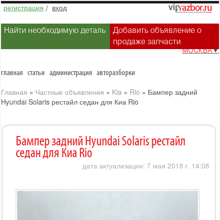
регистрация
/
вход
Найти необходимую деталь
Добавить объявление о
продаже запчасти
МОСКВА
▼
главная
статьи
администрация
авторазборки
Главная
»
Частные объявления
»
Kia
»
Rio
»
Бампер задний
Hyundai Solaris рестайл седан для Киа Rio
Бампер задний Hyundai Solaris рестайл
седан для Киа Rio
дата актуализации: 7 мая 2018 г. 14:08