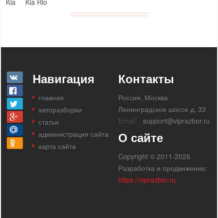
Kia
Kia Rio
Навигация
Контакты
главная
Россия, Москва
Ленинградское шоссе д. 33
авторазборки
Email:
support@viprazbor.ru
статьи
администрация сайта
О сайте
карта сайта
Copyright © 2011-2026
Разработка и продвижение:
https://viprazbor.ru