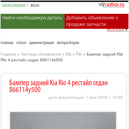
регистрация
/
вход
Найти необходимую деталь
Добавить объявление о
продаже запчасти
МОСКВА
▼
главная
статьи
администрация
авторазборки
Главная
»
Частные объявления
»
Kia
»
Rio
»
Бампер задний Kia
Rio 4 рестайл седан 866114y500
Бампер задний Kia Rio 4 рестайл седан
866114y500
дата актуализации: 7 мая 2018 г. 14:08