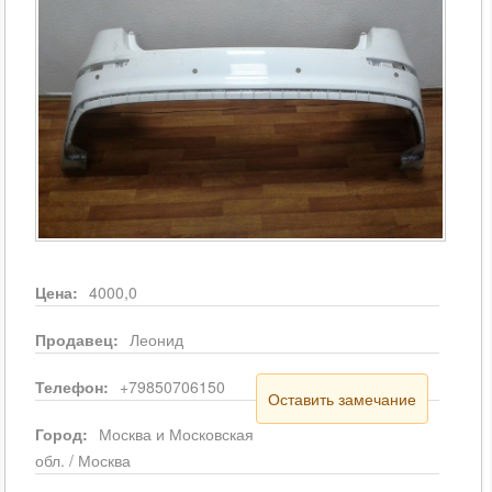
Цена:
4000,0
Продавец:
Леонид
Телефон:
+79850706150
Оставить замечание
Город:
Москва и Московская
обл. / Москва