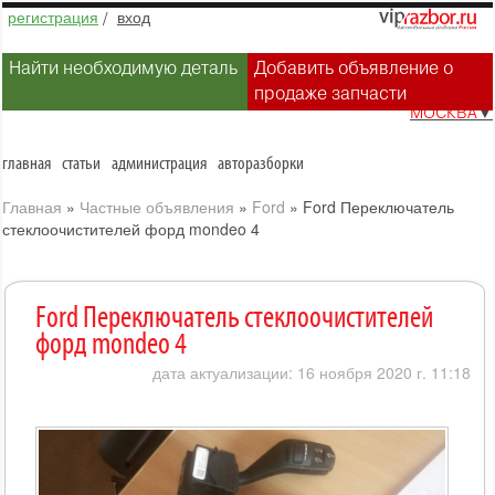
регистрация
/
вход
Найти необходимую деталь
Добавить объявление о
продаже запчасти
МОСКВА
▼
главная
статьи
администрация
авторазборки
Главная
»
Частные объявления
»
Ford
»
Ford Переключатель
стеклоочистителей форд mondeo 4
Ford Переключатель стеклоочистителей
форд mondeo 4
дата актуализации: 16 ноября 2020 г. 11:18