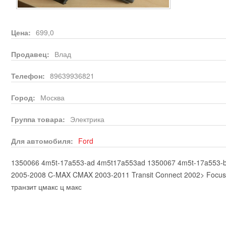
Цена:
699,0
Продавец:
Влад
Телефон:
89639936821
Город:
Москва
Группа товара:
Электрика
Для автомобиля:
Ford
1350066 4m5t-17a553-ad 4m5t17a553ad 1350067 4m5t-17a553-
2005-2008 C-MAX CMAX 2003-2011 Transit Connect 2002> Focus
транзит цмакс ц макс