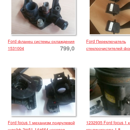
Ford фланец системы охлаждения
Ford Переключатель
799,0
1531004
стеклоочистителей фо
Ford focus 1 механизм подрулевой
1232935 Ford focus 1 
шлейф 2m51-14a664 часовая
кондиционера 1.8