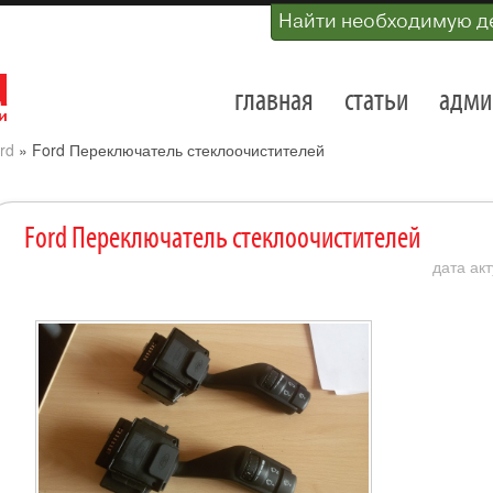
Найти необходимую д
главная
статьи
адми
rd
»
Ford Переключатель стеклоочистителей
Ford Переключатель стеклоочистителей
дата акт