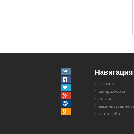
Навигация
главная
авторазборки
статьи
администрация с
карта сайта