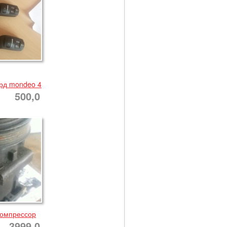
рд mondeo 4
500,0
компрессор
3999,0