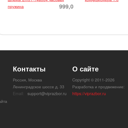
999,0
пружина
Контакты
О сайте
Россия, Москва
Copyright © 2011-2026
Ленинградское шоссе д. 33
Разработка и продвижение:
Email:
support@viprazbor.ru
https://viprazbor.ru
айта