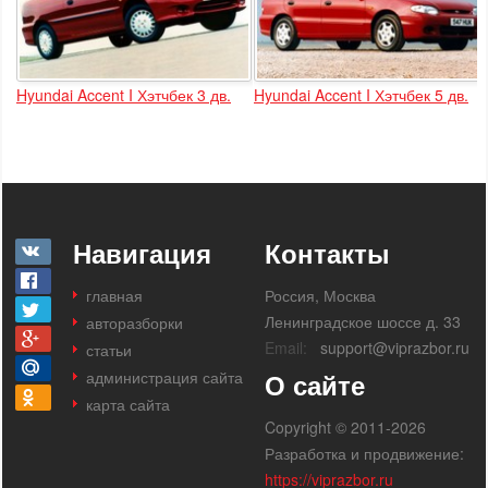
Hyundai Accent I Хэтчбек 3 дв.
Hyundai Accent I Хэтчбек 5 дв.
Навигация
Контакты
главная
Россия, Москва
Ленинградское шоссе д. 33
авторазборки
Email:
support@viprazbor.ru
статьи
администрация сайта
О сайте
карта сайта
Copyright © 2011-2026
Разработка и продвижение:
https://viprazbor.ru