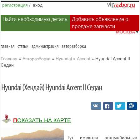
регистрация
/
вход
Найти необходимую деталь
Добавить объявление о
продаже запчасти
МОСКВА
▼
главная
статьи
администрация
авторазборки
Главная
»
Авторазборки
»
Hyundai
»
Accent
»
Hyundai Accent II
Седан
Hyundai (Хендай) Hyundai Accent II Седан
ПОКАЗАТЬ НА КАРТЕ
Тут имеются автомобильные