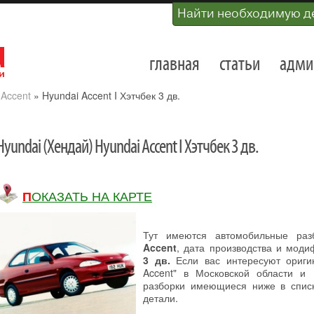
Найти необходимую д
главная
статьи
адми
»
Accent
»
Hyundai Accent I Хэтчбек 3 дв.
Hyundai (Хендай) Hyundai Accent I Хэтчбек 3 дв.
ПОКАЗАТЬ НА КАРТЕ
Тут имеются автомобильные ра
Accent
, дата производства и мод
3 дв.
Если вас интересуют ориги
Accent" в Московской области и
разборки имеющиеся ниже в списк
детали.