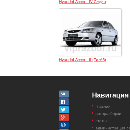
Hyundai Accent IV Седан
Hyundai Accent II (ТагАЗ)
Навигация
главная
авторазборки
статьи
администрация с