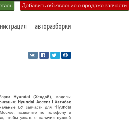
еталь
Добавить объявление о продаже запчасти
нистрация
авторазборки
зборки
Hyundai (Хендай)
, модель:
ификация:
Hyundai Accent I Хэтчбек
нальные БУ запчасти для "Hyundai
 Москве, позвоните по телефону в
е, чтобы узнать о наличии нужной