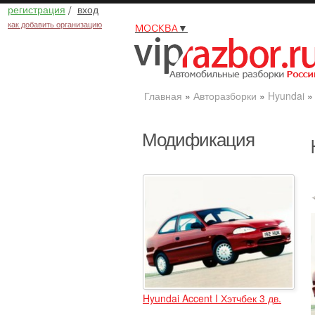
регистрация
/
вход
как добавить организацию
МОСКВА
▼
Главная
»
Авторазборки
»
Hyundai
Модификация
Hyundai Accent I Хэтчбек 3 дв.