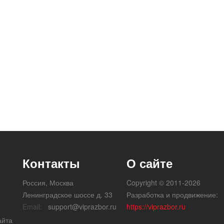
Контакты
О сайте
Россия, Москва
Copyright © 2011-2026
Ленинградское шоссе д. 33
Разработка и продвижение:
Email:
support@viprazbor.ru
https://viprazbor.ru
айта