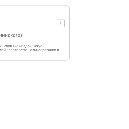
чинского)
а.Основные модели:Фокус
илей Королевства Великобритании и