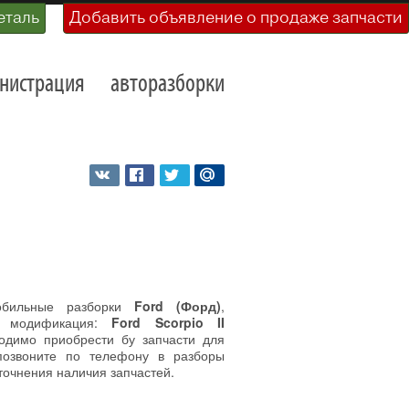
еталь
Добавить объявление о продаже запчасти
нистрация
авторазборки
обильные разборки
Ford (Форд)
,
, модификация:
Ford Scorpio II
димо приобрести бу запчасти для
позвоните по телефону в разборы
точнения наличия запчастей.