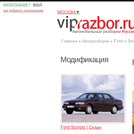
регистрация
/
вход
как добавить организацию
МОСКВА
▼
Главная
»
Авторазборки
»
Ford
»
Sco
Модификация
Ford Scorpio I Седан