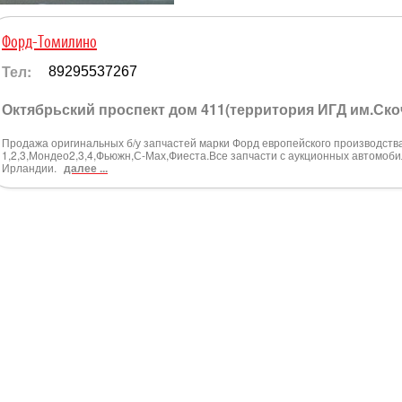
Форд-Томилино
Тел:
89295537267
Октябрьский проспект дом 411(территория ИГД им.Ско
Продажа оригинальных б/у запчастей марки Форд европейского производств
1,2,3,Мондео2,3,4,Фьюжн,С-Мах,Фиеста.Все запчасти с аукционных автомоб
Ирландии.
далее ...