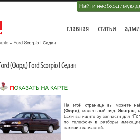
Найти необходимую д
главная
статьи
адми
rpio
»
Ford Scorpio I Седан
Ford (Форд) Ford Scorpio I Седан
ПОКАЗАТЬ НА КАРТЕ
На этой странице вы можете на
(Форд)
, модельный ряд:
Scorpio
, 
Если вы ищите бу запчасти для "For
по телефону в разборы имеющие
наличия запчастей.