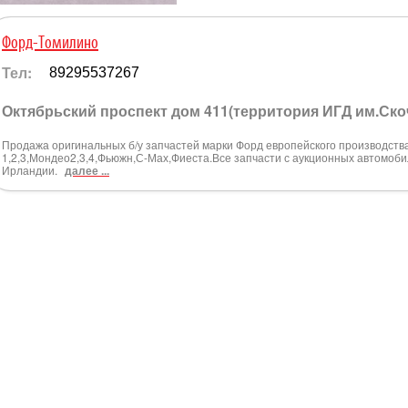
Форд-Томилино
Тел:
89295537267
Октябрьский проспект дом 411(территория ИГД им.Ско
Продажа оригинальных б/у запчастей марки Форд европейского производств
1,2,3,Мондео2,3,4,Фьюжн,С-Мах,Фиеста.Все запчасти с аукционных автомоб
Ирландии.
далее ...