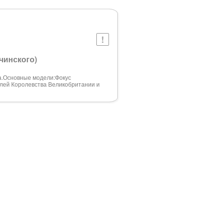
чинского)
а.Основные модели:Фокус
илей Королевства Великобритании и