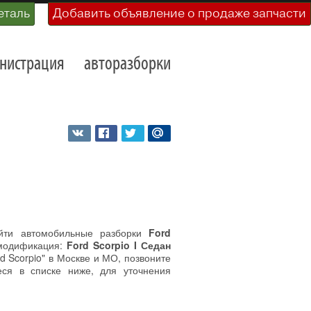
еталь
Добавить объявление о продаже запчасти
нистрация
авторазборки
йти автомобильные разборки
Ford
модификация:
Ford Scorpio I Седан
d Scorpio" в Москве и МО, позвоните
ся в списке ниже, для уточнения