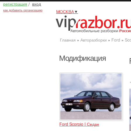
регистрация
/
вход
как добавить организацию
МОСКВА
▼
Главная
»
Авторазборки
»
Ford
»
Sco
Модификация
Ford Scorpio I Седан