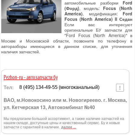
автомобильные разборки
Ford
(Форд)
, модель:
Focus (North
America)
, модификация:
Ford
Focus (North America) II Седан
Если вас интересуют
оригинальные БУ запчасти для
"Ford Focus (North America)" в
Москве и Московской области, позвоните по телефону в
авторазборы имеющиеся в данном списке, для уточнения
наличия запчастей.
Pezhon-ru - автозапчасти бу
Тел:
8 (495) 134-49-55 (многоканальный)
ВАО, м.Новокосино или м. Новогиреево. г. Москва,
ул. Кетчерская 13, Автокомбинат №40
Мы предлагаем большой ассортимент, а также наличие запчастей на
нашем складе, доступные цены и качественный сервис. Бу и новые
запчасти с гарантией в наличии.
далее ...