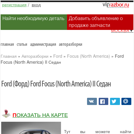
регистрация
/
вход
Найти необходимую деталь
Добавить объявление о
продаже запчасти
МОСКВА
▼
главная
статьи
администрация
авторазборки
Главная
»
Авторазборки
»
Ford
»
Focus (North America)
»
Ford
Focus (North America) II Седан
Ford (Форд) Ford Focus (North America) II Седан
ПОКАЗАТЬ НА КАРТЕ
Тут вы можете найти