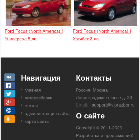
Ford Focus (North America) I
Ford Focus (North America) I
Универсал 5 дв.
Хэтчбек 3 дв.
Навигация
Контакты
главная
Россия, Москва
Ленинградское шоссе д. 33
авторазборки
Email:
support@viprazbor.ru
статьи
администрация сайта
О сайте
карта сайта
Copyright © 2011-2026
Разработка и продвижение: