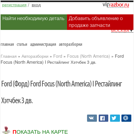
регистрация
/
вход
Найти необходимую деталь
Добавить объявление о
продаже запчасти
МОСКВА
▼
главная
статьи
администрация
авторазборки
Главная
»
Авторазборки
»
Ford
»
Focus (North America)
»
Ford
Focus (North America) I Рестайлинг Хэтчбек 3 дв.
Ford (Форд) Ford Focus (North America) I Рестайлинг
Хэтчбек 3 дв.
ПОКАЗАТЬ НА КАРТЕ