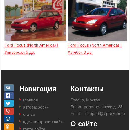
Ford Focus (North America) I
Ford Focus (North America) I
Универсал 5 дв.
Хэтчбек 3 дв.
Навигация
Контакты
главная
Россия, Москва
Ленинградское шоссе д. 33
авторазборки
Email:
support@viprazbor.ru
статьи
администрация сайта
О сайте
карта сайта