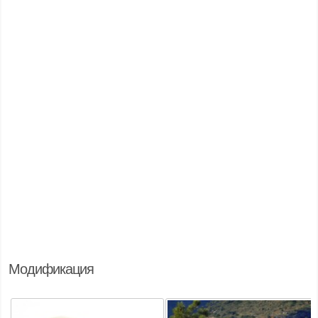
Модификация