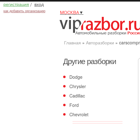
регистрация
/
вход
как добавить организацию
МОСКВА
▼
Главная
»
Авторазборки
»
carscompr
Другие разборки
Dodge
Chrysler
Cadillac
Ford
Chevrolet