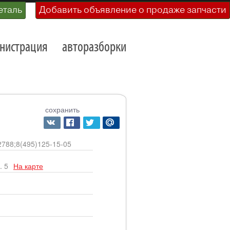
еталь
Добавить объявление о продаже запчасти
нистрация
авторазборки
сохранить
-2788;8(495)125-15-05
. 5
На карте